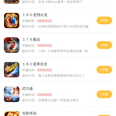
版本介绍：
合击小怪boss爆率一切全部靠打
１８０龙翔火龙
详情
开服时间：
03月/23日
版本介绍：
封顶65级赞助好打散人好混告别坑服
１７６极品
详情
开服时间：
03月/23日
版本介绍：
上线１０倍爆率零冲全满玩全服一夜终极
１８０逆寒合击
详情
开服时间：
03月/23日
版本介绍：
散人追梦必爆终极绝无暗坑永久？
武力盾
详情
开服时间：
03月/23日
版本介绍：
全网最火沉默一切装备全靠打
光影传说