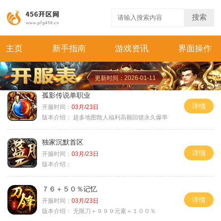
搜索
主页
新手指南
游戏资讯
界面操作
更新时间：2026-01-11
孤影传说单职业
详情
开服时间：
03月/23日
版本介绍：
超多地图散人福利高额回馈永久爆率
独家沉默首区
详情
开服时间：
03月/23日
版本介绍：
７６＋５０％记忆
详情
开服时间：
03月/23日
版本介绍：
无限刀＋９９９元素＋１００％